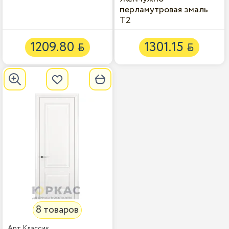
перламутровая эмаль
Т2
1209.80
1301.15


8 товаров