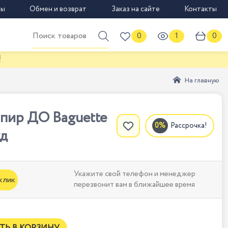
вы
Обмен и возврат
Заказ на сайте
Контакты
0
1
0
На главную
пир ДО Baguette
Рассрочка!
уд
Укажите свой телефон и менеджер
 клик
перезвонит вам в ближайшее время
ТЬ В КОРЗИНУ