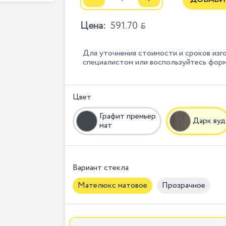
Цена:
591.70

Для уточнения стоимости и сроков изг
специалистом или воспользуйтесь фор
Цвет
Графит премьер
Дарк вуд
мат
Вариант стекла
Мателюкс матовое
Прозрачное