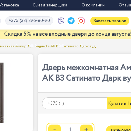
Установка
Выезд замерщика
О компании
Отзы
+375 (33) 396-80-90
Заказать звонок
 5% на все входные двери до конца августа!
мнатная Ампир ДО Baguette АК B3 Сатинато Дарк вуд
Дверь межкомнатная Ам
АК B3 Сатинато Дарк в
Купить в 1
-
+
ДОБАВИ