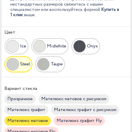
нестандартных размеров свяжитесь с нашим
специалистом или воспользуйтесь формой
Купить в
1 клик
выше.
Цвет
Ice
Midwhite
Onyx
Steel
Taupe
Вариант стекла
Прозрачное
Мателюкс матовое с рисунком
Мателюкс графит
Мателюкс графит с рисунком
Мателюкс матовое
Мателюкс графит Fly
Мателюкс матовое Fly