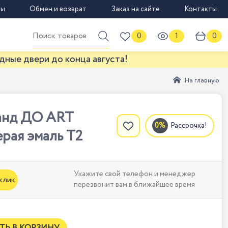
вы
Обмен и возврат
Заказ на сайте
Контакты
0
1
0
и до конца августа!
На главную
ранд ДО ART
Рассрочка!
ерая эмаль Т2
Укажите свой телефон и менеджер
 клик
перезвонит вам в ближайшее время
ТЬ В КОРЗИНУ