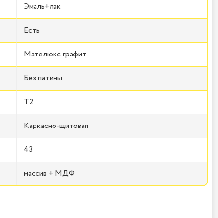
Эмаль+лак
Есть
Мателюкс графит
Без патины
T2
Каркасно-щитовая
43
массив + МДФ