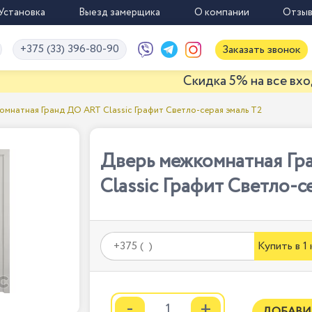
Установка
Выезд замерщика
О компании
Отзы
+375 (33) 396-80-90
Заказать звонок
Скидка 5% на все входные двер
омнатная Гранд ДО ART Classic Графит Светло-серая эмаль Т2
Дверь межкомнатная Г
Classic Графит Светло-с
Купить в 1
-
+
ДОБАВИ