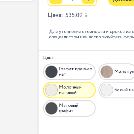
Цена:
535.09

Для уточнения стоимости и сроков изг
специалистом или воспользуйтесь фор
Цвет
Графит премьер
Милк ву
мат
Молочный
Белый м
матовый
Матовый
графит