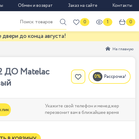
вы
Обмен и возврат
Заказ на сайте
Контакты
0
1
0
о конца августа!
На главную
2 ДО Matelac
Рассрочка!
вый
Укажите свой телефон и менеджер
 клик
перезвонит вам в ближайшее время
ТЬ В КОРЗИНУ