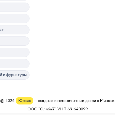
ат
ей и фурнитуры
© 2026
Юркас
— входные и межкомнатные двери в Минске.
ООО "Оллбай"
,
УНП 691640099