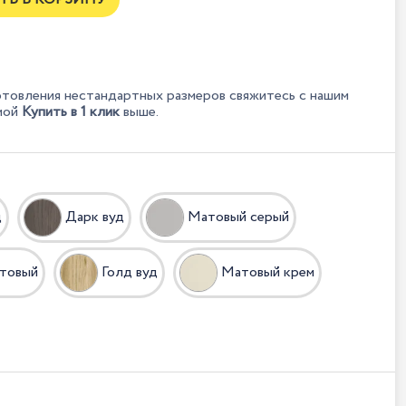
отовления нестандартных размеров свяжитесь с нашим
мой
Купить в 1 клик
выше.
д
Дарк вуд
Матовый серый
атовый
Голд вуд
Матовый крем