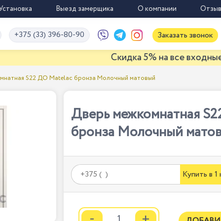
Установка
Выезд замерщика
О компании
Отзы
+375 (33) 396-80-90
Заказать звонок
Скидка 5% на все входные двери д
мнатная S22 ДО Matelac бронза Молочный матовый
Дверь межкомнатная S2
бронза Молочный мато
Купить в 1
-
+
ДОБАВИ