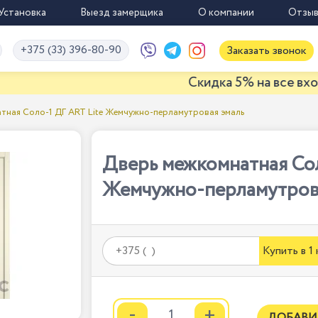
Установка
Выезд замерщика
О компании
Отзы
+375 (33) 396-80-90
Заказать звонок
Скидка 5% на все входные две
тная Соло-1 ДГ ART Lite Жемчужно-перламутровая эмаль
Дверь межкомнатная Сол
Жемчужно-перламутров
Купить в 1
-
+
ДОБАВИ