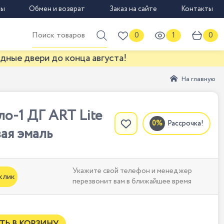
вы
Обмен и возврат
Заказ на сайте
Контакты
0
1
0
ри до конца августа!
На главную
о-1 ДГ ART Lite
Рассрочка!
ая эмаль
Укажите свой телефон и менеджер
 клик
перезвонит вам в ближайшее время
ТЬ В КОРЗИНУ