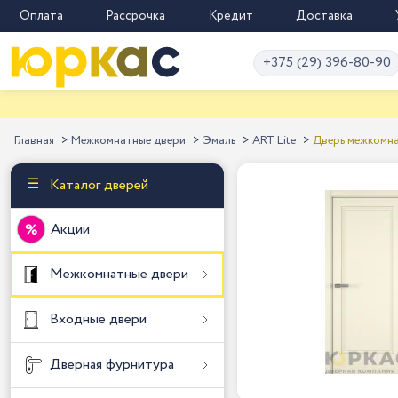
Оплата
Рассрочка
Кредит
Доставка
+375 (29) 396-80-90
Главная
Межкомнатные двери
Эмаль
ART Lite
Дверь межкомна
Каталог дверей
Акции
Межкомнатные двери
Входные двери
Дверная фурнитура