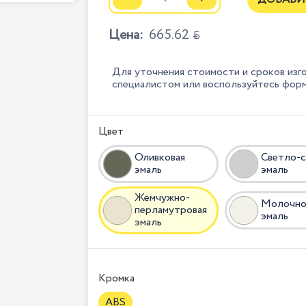
Цена:
665.62

Для уточнения стоимости и сроков изг
специалистом или воспользуйтесь фор
Цвет
Оливковая
Светло-с
эмаль
эмаль
Жемчужно-
Молочно
перламутровая
эмаль
эмаль
Кромка
ABS