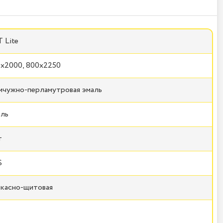
 Lite
x2000, 800x2250
чужно-перламутровая эмаль
ль
т
S
касно-щитовая