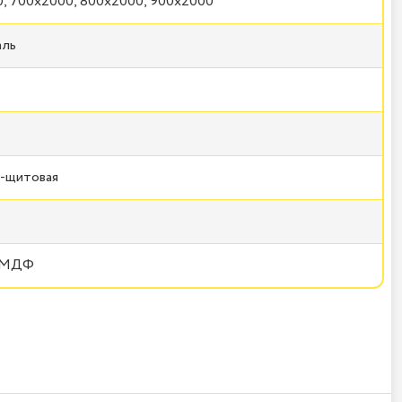
, 700x2000, 800x2000, 900x2000
аль
-щитовая
+ МДФ