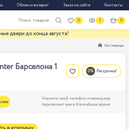
вы
Обмен и возврат
Заказ на сайте
Контакты
0
1
0
и до конца августа!
На главную
ter Барселона 1
Рассрочка!
Укажите свой телефон и менеджер
 клик
перезвонит вам в ближайшее время
ТЬ В КОРЗИНУ