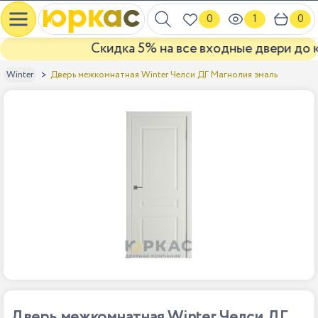
0
1
0
Скидка 5% на все входные двери до кон
Дверь межкомнатная Winter Челси ДГ Магнолия эмаль
Winter
Дверь межкомнатная Winter Челси ДГ